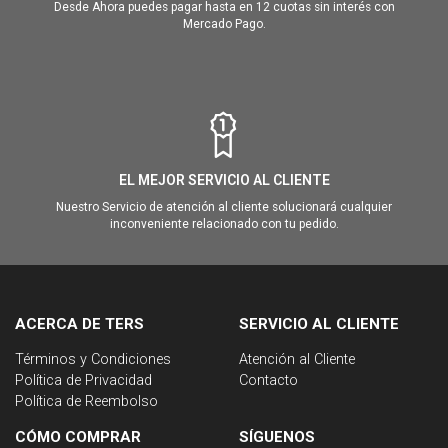
Desde Ahora puedes pagar hasta en 12 cuotas sin interés con
Mercado Pago.
EL MEJOR SERVICIO AL CLIENTE
Nuestro Servicio de atención al cliente solucionará cualquier
inconveniente relacionado con tu pedido.
ACERCA DE TERS
SERVICIO AL CLIENTE
Términos y Condiciones
Atención al Cliente
Política de Privacidad
Contacto
Política de Reembolso
CÓMO COMPRAR
SÍGUENOS