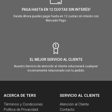
PAGA HASTA EN 12 CUOTAS SIN INTERÉS!
Desde Ahora puedes pagar hasta en 12 cuotas sin interés con
Mercado Pago.
EL MEJOR SERVICIO AL CLIENTE
Nuestro Servicio de atención al cliente solucionará cualquier
inconveniente relacionado con tu pedido.
ACERCA DE TERS
SERVICIO AL CLIENTE
Términos y Condiciones
Atención al Cliente
Política de Privacidad
Contacto