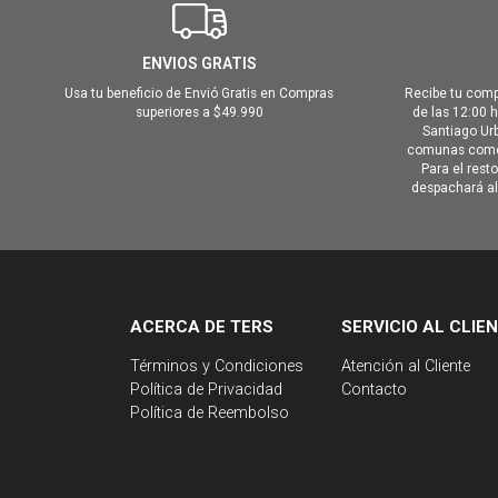
ENVIOS GRATIS
Usa tu beneficio de Envió Gratis en Compras
Recibe tu comp
superiores a $49.990
de las 12:00 
Santiago Urb
comunas como 
Para el rest
despachará al 
ACERCA DE TERS
SERVICIO AL CLIE
Términos y Condiciones
Atención al Cliente
Política de Privacidad
Contacto
Política de Reembolso