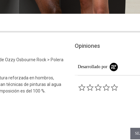
Opiniones
de Ozzy Osbourne Rock > Polera
Desarrollado por
tura reforzada en hombros,
an técnicas de pinturas al agua
0.0 star rati
omposición es del 100 %.
SE