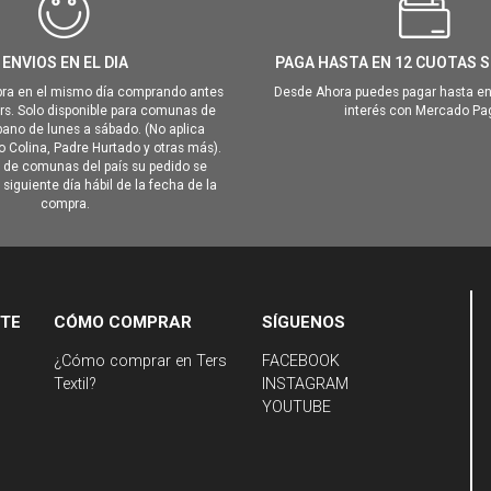
ENVIOS EN EL DIA
PAGA HASTA EN 12 CUOTAS S
ra en el mismo día comprando antes
Desde Ahora puedes pagar hasta en
hrs. Solo disponible para comunas de
interés con Mercado Pa
ano de lunes a sábado. (No aplica
Colina, Padre Hurtado y otras más).
o de comunas del país su pedido se
siguiente día hábil de la fecha de la
compra.
NTE
CÓMO COMPRAR
SÍGUENOS
¿Cómo comprar en Ters
FACEBOOK
Textil?
INSTAGRAM
YOUTUBE