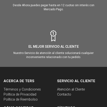
Desde Ahora puedes pagar hasta en 12 cuotas sin interés con
Mercado Pago.
EL MEJOR SERVICIO AL CLIENTE
Nuestro Servicio de atención al cliente solucionará cualquier
inconveniente relacionado con tu pedido.
ACERCA DE TERS
SERVICIO AL CLIENTE
Términos y Condiciones
Atención al Cliente
Política de Privacidad
Contacto
Política de Reembolso