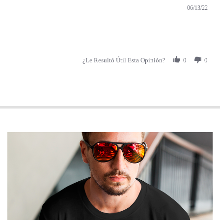
06/13/22
ating
 Fabian on 13 Jun 2022
¿Le Resultó Útil Esta Opinión?
0
0