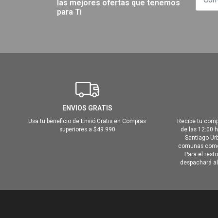
las mejores ofertas que tenemos
para Ti
ENVIOS GRATIS
Usa tu beneficio de Envió Gratis en Compras
Recibe tu comp
superiores a $49.990
de las 12:00 
Santiago Urb
comunas como 
Para el rest
despachará al 