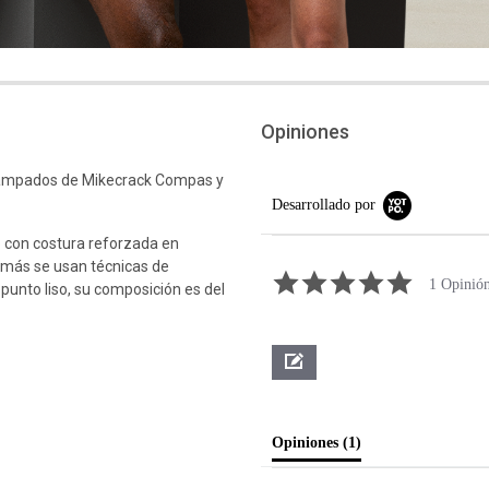
Opiniones
tampados de Mikecrack Compas y
Desarrollado por
 con costura reforzada en
emás se usan técnicas de
5.0 star rati
1 Opinió
 punto liso, su composición es del
Opiniones
(1)