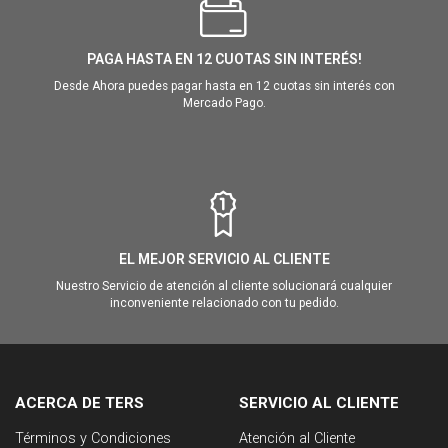
PAGA HASTA EN 12 CUOTAS SIN INTERÉS!
Desde Ahora puedes pagar hasta en 12 cuotas sin interés con
Mercado Pago.
EL MEJOR SERVICIO AL CLIENTE
Nuestro Servicio de atención al cliente solucionará cualquier
inconveniente relacionado con tu pedido.
ACERCA DE TERS
SERVICIO AL CLIENTE
Términos y Condiciones
Atención al Cliente