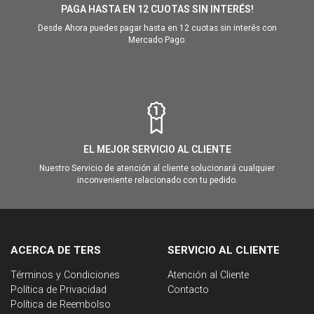
PAGA HASTA EN 12 CUOTAS SIN INTERÉS!
Desde Ahora puedes pagar hasta en 12 cuotas sin interés con
Mercado Pago.
EL MEJOR SERVICIO AL CLIENTE
Nuestro Servicio de atención al cliente solucionará cualquier
inconveniente relacionado con tu pedido.
ACERCA DE TERS
SERVICIO AL CLIENTE
Términos y Condiciones
Atención al Cliente
Política de Privacidad
Contacto
Política de Reembolso