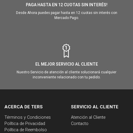
PAGA HASTA EN 12 CUOTAS SIN INTERÉS!
Desde Ahora puedes pagar hasta en 12 cuotas sin interés con
Mercado Pago.
EL MEJOR SERVICIO AL CLIENTE
Nuestro Servicio de atención al cliente solucionará cualquier
inconveniente relacionado con tu pedido.
ACERCA DE TERS
SERVICIO AL CLIENTE
Términos y Condiciones
Atención al Cliente
Política de Privacidad
Contacto
Política de Reembolso