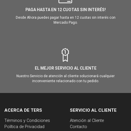
PAGA HASTA EN 12 CUOTAS SIN INTERÉS!
Desde Ahora puedes pagar hasta en 12 cuotas sin interés con
Mercado Pago.
EL MEJOR SERVICIO AL CLIENTE
Nuestro Servicio de atención al cliente solucionará cualquier
inconveniente relacionado con tu pedido.
ACERCA DE TERS
SERVICIO AL CLIENTE
Términos y Condiciones
Atención al Cliente
Política de Privacidad
Contacto