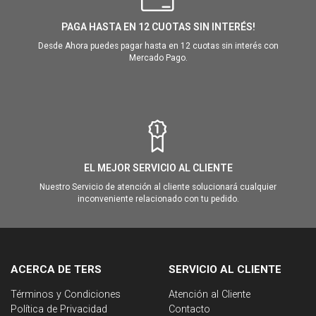
PAGA HASTA EN 12 CUOTAS SIN INTERÉS!
Desde Ahora puedes pagar hasta en 12 cuotas sin interés con
Mercado Pago.
EL MEJOR SERVICIO AL CLIENTE
Nuestro Servicio de atención al cliente solucionará cualquier
inconveniente relacionado con tu pedido.
ACERCA DE TERS
SERVICIO AL CLIENTE
Términos y Condiciones
Atención al Cliente
Política de Privacidad
Contacto