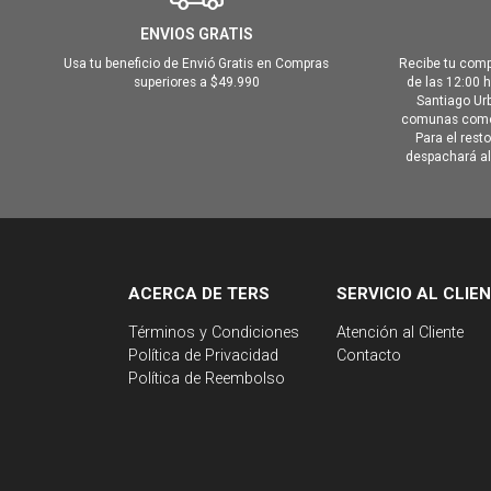
ENVIOS GRATIS
Usa tu beneficio de Envió Gratis en Compras
Recibe tu comp
superiores a $49.990
de las 12:00 
Santiago Urb
comunas como 
Para el rest
despachará al 
ACERCA DE TERS
SERVICIO AL CLIE
Términos y Condiciones
Atención al Cliente
Política de Privacidad
Contacto
Política de Reembolso