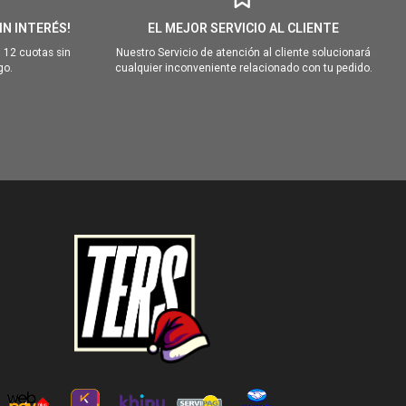
IN INTERÉS!
EL MEJOR SERVICIO AL CLIENTE
 12 cuotas sin
Nuestro Servicio de atención al cliente solucionará
go.
cualquier inconveniente relacionado con tu pedido.