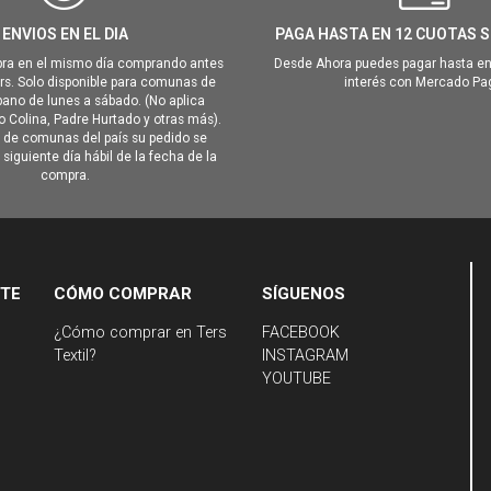
ENVIOS EN EL DIA
PAGA HASTA EN 12 CUOTAS S
ra en el mismo día comprando antes
Desde Ahora puedes pagar hasta en
hrs. Solo disponible para comunas de
interés con Mercado Pa
ano de lunes a sábado. (No aplica
Colina, Padre Hurtado y otras más).
o de comunas del país su pedido se
siguiente día hábil de la fecha de la
compra.
NTE
CÓMO COMPRAR
SÍGUENOS
¿Cómo comprar en Ters
FACEBOOK
Textil?
INSTAGRAM
YOUTUBE