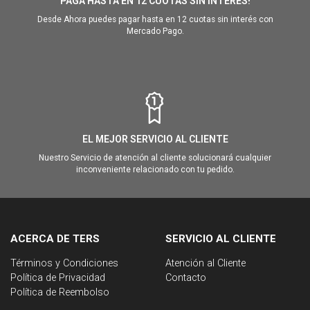
PAGA HASTA EN 12 CUOTAS SIN INTERÉS!
Desde Ahora puedes pagar hasta en 12 cuotas sin interés con
Mercado Pago.
EL MEJOR SERVICIO AL CLIENTE
Nuestro Servicio de atención al cliente solucionará cualquier
inconveniente relacionado con tu pedido.
ACERCA DE TERS
SERVICIO AL CLIENTE
Términos y Condiciones
Atención al Cliente
Política de Privacidad
Contacto
Política de Reembolso