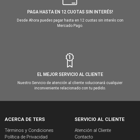
PAGA HASTA EN 12 CUOTAS SIN INTERÉS!
Desde Ahora puedes pagar hasta en 12 cuotas sin interés con
Mercado Pago.
EL MEJOR SERVICIO AL CLIENTE
Nuestro Servicio de atención al cliente solucionará cualquier
inconveniente relacionado con tu pedido.
ACERCA DE TERS
SERVICIO AL CLIENTE
Términos y Condiciones
Atención al Cliente
Política de Privacidad
Contacto