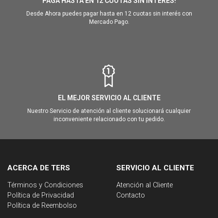
PAGA HASTA EN 12 CUOTAS SIN INTERÉS!
Desde Ahora puedes pagar hasta en 12 cuotas sin interés con
Mercado Pago.
EL MEJOR SERVICIO AL CLIENTE
Nuestro Servicio de atención al cliente solucionará cualquier
inconveniente relacionado con tu pedido.
ACERCA DE TERS
SERVICIO AL CLIENTE
Términos y Condiciones
Atención al Cliente
Política de Privacidad
Contacto
Política de Reembolso