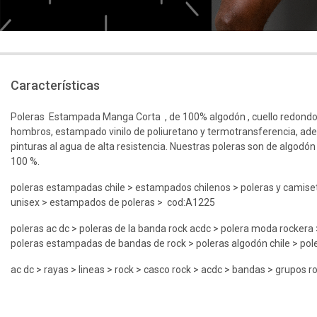
Características
Poleras Estampada Manga Corta , de 100% algodón , cuello redondo
hombros, estampado vinilo de poliuretano y termotransferencia, ad
pinturas al agua de alta resistencia. Nuestras poleras son de algodón
100 %.
poleras estampadas chile > estampados chilenos > poleras y camiset
unisex > estampados de poleras > cod:A1225
poleras ac dc > poleras de la banda rock acdc > polera moda rockera >
poleras estampadas de bandas de rock > poleras algodón chile > pole
ac dc > rayas > lineas > rock > casco rock > acdc > bandas > grupos r