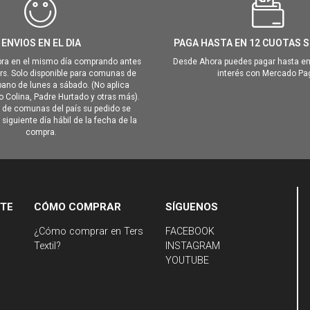
ENVIOS EN EL DIA
PAGA HASTA EN 12 CUOTAS S
ra en el mismo día comprando antes
Desde Ahora puedes pagar hasta en
hrs. Solo disponible para comunas de
interés con Mercado Pa
ano de lunes a sábado. (No aplica
Colina, Padre Hurtado y otras más).
o de comunas del país su pedido se
siguiente día hábil de la fecha de la
compra.
NTE
CÓMO COMPRAR
SÍGUENOS
¿Cómo comprar en Ters
FACEBOOK
Textil?
INSTAGRAM
YOUTUBE