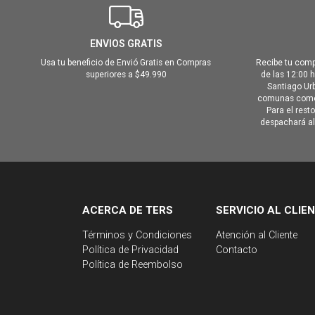
ENVIOS GRATIS
Usa tu beneficio de Envió Gratis en Compras
Recibe tu comp
superiores a $49.990
de las 12:00 
Santiago Urb
comunas como 
Para el rest
despachará al 
ACERCA DE TERS
SERVICIO AL CLIE
Términos y Condiciones
Atención al Cliente
Política de Privacidad
Contacto
Política de Reembolso