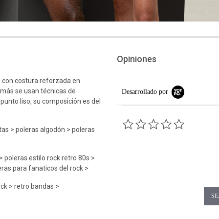
Opiniones
 con costura reforzada en
emás se usan técnicas de
Desarrollado por
 punto liso, su composición es del
0.0 star rati
as > poleras algodón > poleras
 poleras estilo rock retro 80s >
ras para fanaticos del rock >
ock > retro bandas >
SE