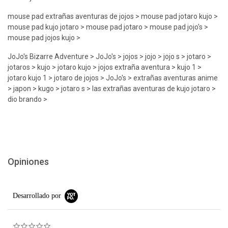
mouse pad extrañas aventuras de jojos > mouse pad jotaro kujo >
mouse pad kujo jotaro > mouse pad jotaro > mouse pad jojo's >
mouse pad jojos kujo >
JoJo's Bizarre Adventure > JoJo's > jojos > jojo > jojo s > jotaro >
jotaros > kujo > jotaro kujo > jojos extraña aventura > kujo 1 >
jotaro kujo 1 > jotaro de jojos > JoJo's > extrañas aventuras anime
> japon > kugo > jotaro s > las extrañas aventuras de kujo jotaro >
dio brando >
Opiniones
Desarrollado por
0.0 star rating