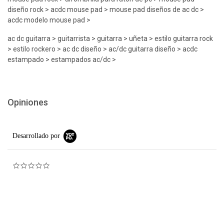
diseño rock > acdc mouse pad > mouse pad diseños de ac dc >
acdc modelo mouse pad >
ac dc guitarra > guitarrista > guitarra > uñeta > estilo guitarra rock
> estilo rockero > ac dc diseño > ac/dc guitarra diseño > acdc
estampado > estampados ac/dc >
Opiniones
Desarrollado por
0.0 star rating