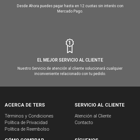
Desde Ahora puedes pagar hasta en 12 cuotas sin interés con
Mercado Pago.
EL MEJOR SERVICIO AL CLIENTE
Nuestro Servicio de atención al cliente solucionará cualquier
inconveniente relacionado con tu pedido.
ACERCA DE TERS
SERVICIO AL CLIENTE
Términos y Condiciones
Atención al Cliente
Política de Privacidad
Contacto
Política de Reembolso