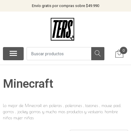
Envío gratis por compras sobre $49.990
0
Minecraft
Lo mejor de Minecraft en poleras , polerones , tazones , mouse pad,
gorros , jockey gorras. y mucho mas productos y vestuario. hombre
niños mujer niñas