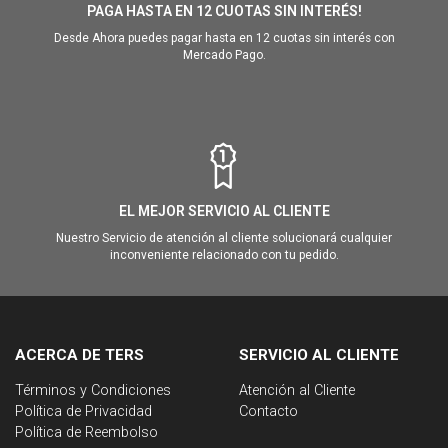
PAGA HASTA EN 12 CUOTAS SIN INTERÉS!
Desde Ahora puedes pagar hasta en 12 cuotas sin interés con
Mercado Pago.
EL MEJOR SERVICIO AL CLIENTE
Nuestro Servicio de atención al cliente solucionará cualquier
inconveniente relacionado con tu pedido.
ACERCA DE TERS
SERVICIO AL CLIENTE
Términos y Condiciones
Atención al Cliente
Política de Privacidad
Contacto
Política de Reembolso