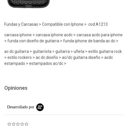
Fundas y Carcasas > Compatible con Iphone > cod:A1213
carcasa iphone > carcasa iphone acdc > carcasa acdc para iphone
> funda con diseño de guitarra > funda iphone de banda ac dc >
ac dc guitarra > guitarrista > guitarra > uñeta > estilo guitarra rock
> estilo rockero > ac dc diseño > ac/dc guitarra diseño > acdc
estampado > estampados ac/dc >
Opiniones
Desarrollado por
0.0 star rating