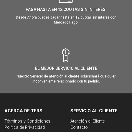
PAGA HASTA EN 12 CUOTAS SIN INTERÉS!
Desde Ahora puedes pagar hasta en 12 cuotas sin interés con
Mercado Pago.
EL MEJOR SERVICIO AL CLIENTE
Nuestro Servicio de atención al cliente solucionará cualquier
inconveniente relacionado con tu pedido.
ACERCA DE TERS
SERVICIO AL CLIENTE
Términos y Condiciones
Atención al Cliente
Política de Privacidad
Contacto