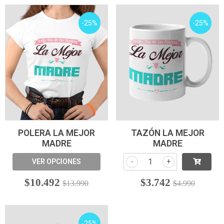
-25%
-25%
POLERA LA MEJOR
TAZÓN LA MEJOR
MADRE
MADRE
VER OPCIONES
-
+
$10.492
$3.742
$13.990
$4.990
-25%