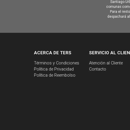
Santiago Urb
comunas como 
Para el rest
despachará al 
ACERCA DE TERS
SERVICIO AL CLIE
Términos y Condiciones
Atención al Cliente
Política de Privacidad
Contacto
Política de Reembolso