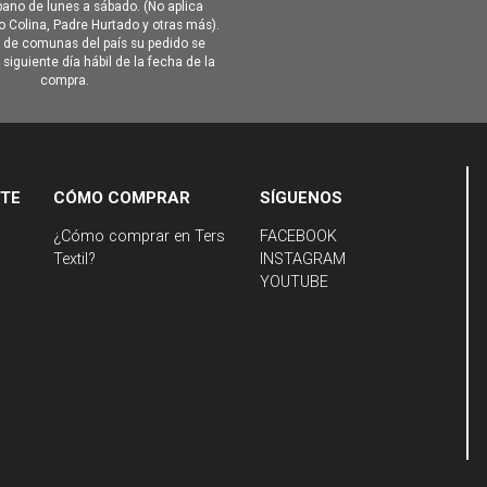
ano de lunes a sábado. (No aplica
Colina, Padre Hurtado y otras más).
o de comunas del país su pedido se
siguiente día hábil de la fecha de la
compra.
NTE
CÓMO COMPRAR
SÍGUENOS
¿Cómo comprar en Ters
FACEBOOK
Textil?
INSTAGRAM
YOUTUBE