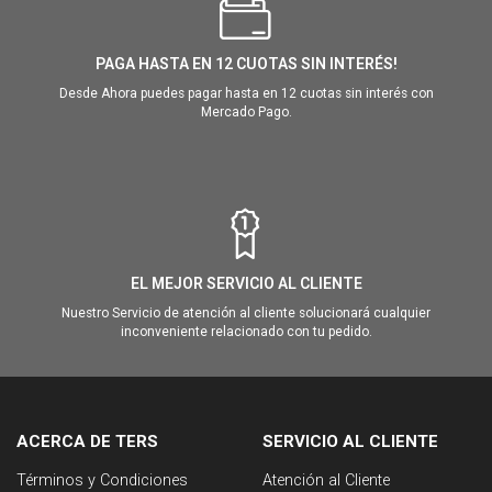
PAGA HASTA EN 12 CUOTAS SIN INTERÉS!
Desde Ahora puedes pagar hasta en 12 cuotas sin interés con
Mercado Pago.
EL MEJOR SERVICIO AL CLIENTE
Nuestro Servicio de atención al cliente solucionará cualquier
inconveniente relacionado con tu pedido.
ACERCA DE TERS
SERVICIO AL CLIENTE
Términos y Condiciones
Atención al Cliente