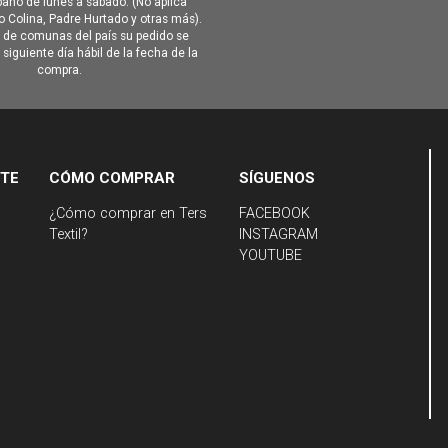
ano de lunes a sábado. (No aplica
Colina, Padre Hurtado y otras más).
o de comunas del país su pedido se
siguiente día hábil de la fecha de la
compra.
NTE
CÓMO COMPRAR
SÍGUENOS
¿Cómo comprar en Ters
FACEBOOK
Textil?
INSTAGRAM
YOUTUBE