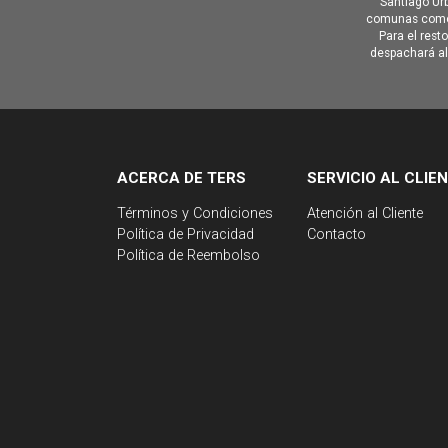
Santiago Urb
comunas como 
Para el rest
despachará al 
ACERCA DE TERS
SERVICIO AL CLIE
Términos y Condiciones
Atención al Cliente
Política de Privacidad
Contacto
Política de Reembolso