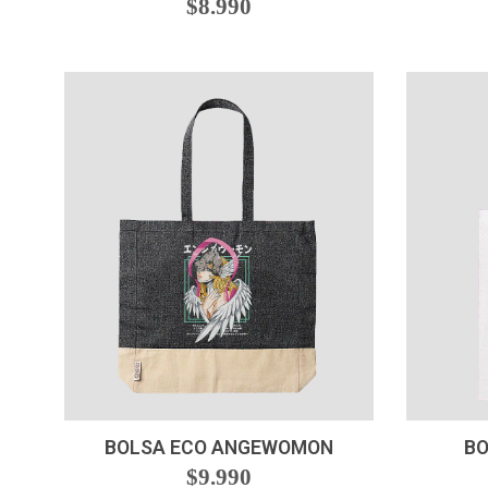
$8.990
-
+
BOLSA ECO ANGEWOMON
BO
$9.990