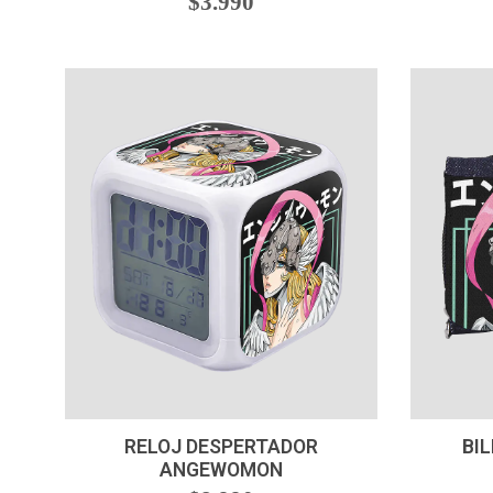
$3.990
-
+
-
RELOJ DESPERTADOR
BI
ANGEWOMON