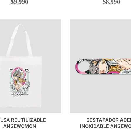
$9.990
$8.990
VER OPCIONES
-
+
LSA REUTILIZABLE
DESTAPADOR ACE
ANGEWOMON
INOXIDABLE ANGEW