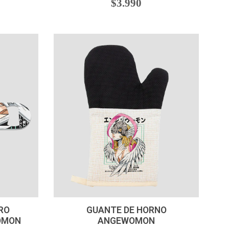
$3.990
-
+
RO
GUANTE DE HORNO
OMON
ANGEWOMON