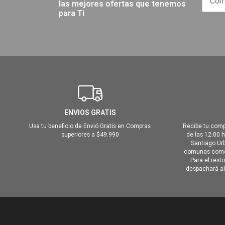
las mejores ofertas que tenemos
para Ti
ENVIOS GRATIS
Usa tu beneficio de Envió Gratis en Compras
Recibe tu comp
superiores a $49.990
de las 12:00 
Santiago Urb
comunas como 
Para el rest
despachará al 