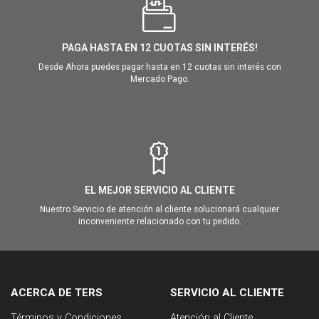
PAGA HASTA EN 12 CUOTAS SIN INTERÉS!
Desde Ahora puedes pagar hasta en 12 cuotas sin interés con
Mercado Pago.
EL MEJOR SERVICIO AL CLIENTE
Nuestro Servicio de atención al cliente solucionará cualquier
inconveniente relacionado con tu pedido.
ACERCA DE TERS
SERVICIO AL CLIENTE
Términos y Condiciones
Atención al Cliente