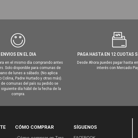
ENVIOS EN EL DIA
PAGA HASTA EN 12 CUOTAS S
ra en el mismo día comprando antes
Desde Ahora puedes pagar hasta en
hrs. Solo disponible para comunas de
interés con Mercado Pa
ano de lunes a sábado. (No aplica
Colina, Padre Hurtado y otras más).
o de comunas del país su pedido se
siguiente día hábil de la fecha de la
compra.
NTE
CÓMO COMPRAR
SÍGUENOS