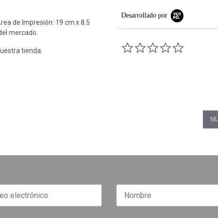
Desarrollado por
rea de Impresión: 19 cm x 8.5
 del mercado.
0.0 star rati
uestra tienda.
SE