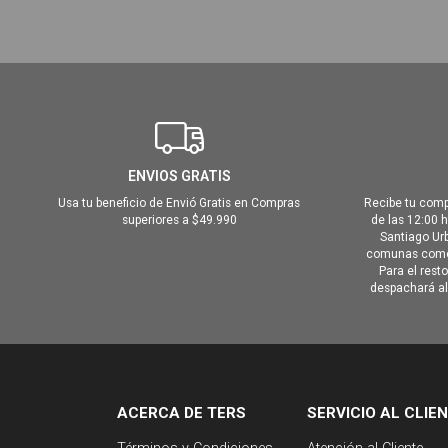
ENVIOS GRATIS
Usa tu beneficio de Envió Gratis en Compras
Recibe tu comp
superiores a $49.990
de las 12:00 
Santiago Urb
comunas como 
Para el rest
despachará al 
ACERCA DE TERS
SERVICIO AL CLIE