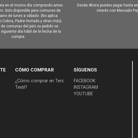
ra en el mismo día comprando antes
Desde Ahora puedes pagar hasta en
hrs. Solo disponible para comunas de
interés con Mercado Pa
ano de lunes a sábado. (No aplica
Colina, Padre Hurtado y otras más).
o de comunas del país su pedido se
siguiente día hábil de la fecha de la
compra.
NTE
CÓMO COMPRAR
SÍGUENOS
¿Cómo comprar en Ters
FACEBOOK
Textil?
INSTAGRAM
YOUTUBE