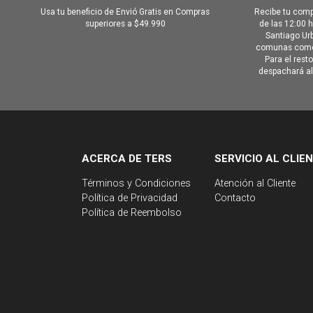
Usa tu beneficio de Envió Gratis en Compras
Recibe tu comp
superiores a $49.990
de las 12:00 
Santiago Urb
comunas como 
Para el rest
despachará al 
ACERCA DE TERS
SERVICIO AL CLIE
Términos y Condiciones
Atención al Cliente
Política de Privacidad
Contacto
Política de Reembolso