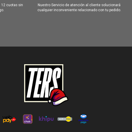
 12 cuotas sin
Nuestro Servicio de atención al cliente solucionará
go.
cualquier inconveniente relacionado con tu pedido.