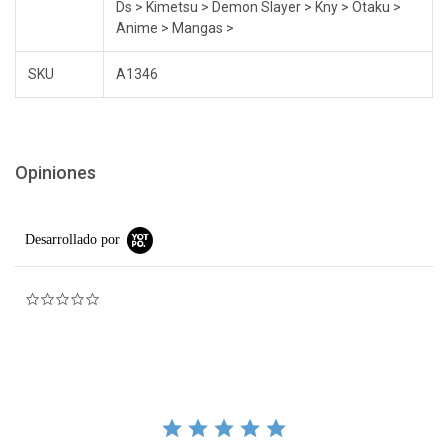
Ds > Kimetsu > Demon Slayer > Kny > Otaku >
Anime > Mangas >
SKU
A1346
Opiniones
Desarrollado por
0.0 star rating