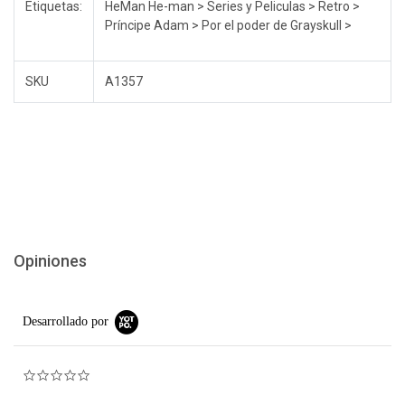
Etiquetas:
HeMan He-man > Series y Peliculas > Retro >
Príncipe Adam > Por el poder de Grayskull >
SKU
A1357
Opiniones
Desarrollado por
0.0 star rating