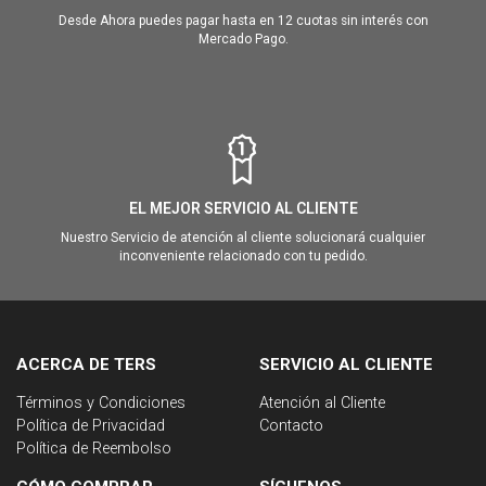
Desde Ahora puedes pagar hasta en 12 cuotas sin interés con
Mercado Pago.
EL MEJOR SERVICIO AL CLIENTE
Nuestro Servicio de atención al cliente solucionará cualquier
inconveniente relacionado con tu pedido.
ACERCA DE TERS
SERVICIO AL CLIENTE
Términos y Condiciones
Atención al Cliente
Política de Privacidad
Contacto
Política de Reembolso