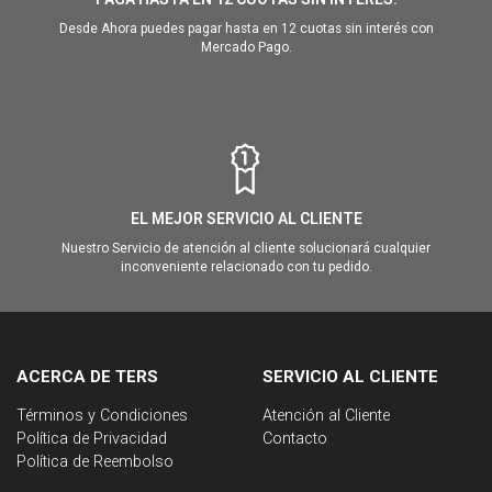
Desde Ahora puedes pagar hasta en 12 cuotas sin interés con
Mercado Pago.
EL MEJOR SERVICIO AL CLIENTE
Nuestro Servicio de atención al cliente solucionará cualquier
inconveniente relacionado con tu pedido.
ACERCA DE TERS
SERVICIO AL CLIENTE
Términos y Condiciones
Atención al Cliente
Política de Privacidad
Contacto
Política de Reembolso