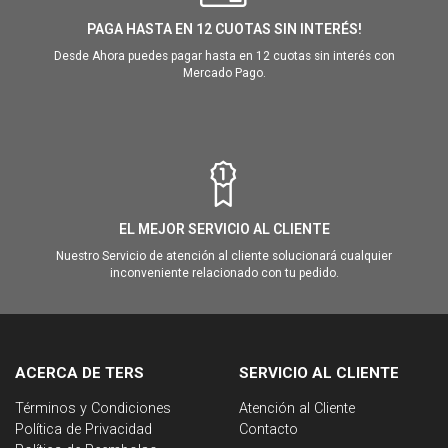
PAGA HASTA EN 12 CUOTAS SIN INTERÉS!
Desde Ahora puedes pagar hasta en 12 cuotas sin interés con
Mercado Pago.
EL MEJOR SERVICIO AL CLIENTE
Nuestro Servicio de atención al cliente solucionará cualquier
inconveniente relacionado con tu pedido.
ACERCA DE TERS
SERVICIO AL CLIENTE
Términos y Condiciones
Atención al Cliente
Política de Privacidad
Contacto