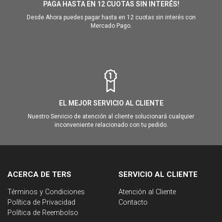
PAGA HASTA EN 12 CUOTAS SIN INTERÉS!
Desde Ahora puedes pagar hasta en 12 cuotas sin interés con
Mercado Pago.
EL MEJOR SERVICIO AL CLIENTE
Nuestro Servicio de atención al cliente solucionará cualquier
inconveniente relacionado con tu pedido.
ACERCA DE TERS
SERVICIO AL CLIENTE
Términos y Condiciones
Atención al Cliente
Política de Privacidad
Contacto
Política de Reembolso