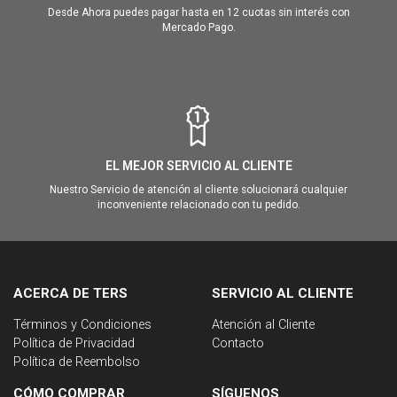
Desde Ahora puedes pagar hasta en 12 cuotas sin interés con
Mercado Pago.
EL MEJOR SERVICIO AL CLIENTE
Nuestro Servicio de atención al cliente solucionará cualquier
inconveniente relacionado con tu pedido.
ACERCA DE TERS
SERVICIO AL CLIENTE
Términos y Condiciones
Atención al Cliente
Política de Privacidad
Contacto
Política de Reembolso
CÓMO COMPRAR
SÍGUENOS