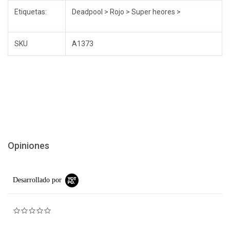
Etiquetas:
Deadpool > Rojo > Super heores >
SKU
A1373
Opiniones
Desarrollado por
0.0 star rating