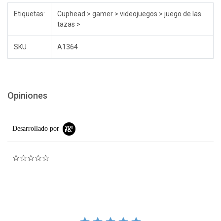
Etiquetas:
Cuphead > gamer > videojuegos > juego de las
tazas >
SKU
A1364
Opiniones
Desarrollado por
0.0 star rating