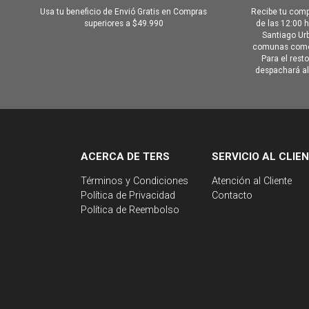
Usa tu beneficio de Envió Gratis en Compras
Recibe tu comp
superiores a $49.990
de las 12:00 
Santiago Urb
comunas como 
Para el rest
despachará al 
ACERCA DE TERS
SERVICIO AL CLIE
Términos y Condiciones
Atención al Cliente
Política de Privacidad
Contacto
Política de Reembolso