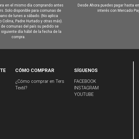
ra en el mismo día comprando antes
Desde Ahora puedes pagar hasta en
hrs. Solo disponible para comunas de
interés con Mercado Pa
ano de lunes a sábado. (No aplica
Colina, Padre Hurtado y otras más).
o de comunas del país su pedido se
siguiente día hábil de la fecha de la
compra.
NTE
CÓMO COMPRAR
SÍGUENOS
¿Cómo comprar en Ters
FACEBOOK
Textil?
INSTAGRAM
YOUTUBE