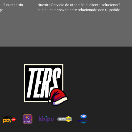
 12 cuotas sin
Nuestro Servicio de atención al cliente solucionará
go.
cualquier inconveniente relacionado con tu pedido.