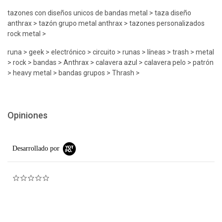
tazones con diseños unicos de bandas metal > taza diseño
anthrax > tazón grupo metal anthrax > tazones personalizados
rock metal >
runa > geek > electrónico > circuito > runas > líneas > trash > metal
> rock > bandas > Anthrax > calavera azul > calavera pelo > patrón
> heavy metal > bandas grupos > Thrash >
Opiniones
Desarrollado por
0.0 star rating