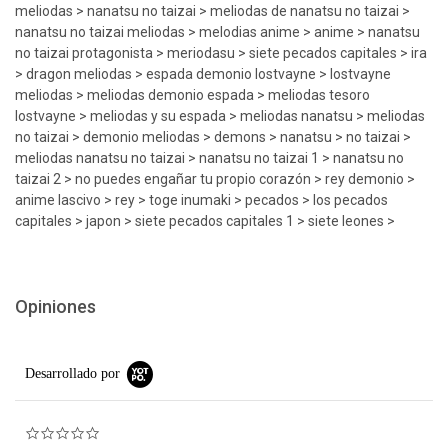
meliodas > nanatsu no taizai > meliodas de nanatsu no taizai >
nanatsu no taizai meliodas > melodias anime > anime > nanatsu
no taizai protagonista > meriodasu > siete pecados capitales > ira
> dragon meliodas > espada demonio lostvayne > lostvayne
meliodas > meliodas demonio espada > meliodas tesoro
lostvayne > meliodas y su espada > meliodas nanatsu > meliodas
no taizai > demonio meliodas > demons > nanatsu > no taizai >
meliodas nanatsu no taizai > nanatsu no taizai 1 > nanatsu no
taizai 2 > no puedes engañar tu propio corazón > rey demonio >
anime lascivo > rey > toge inumaki > pecados > los pecados
capitales > japon > siete pecados capitales 1 > siete leones >
Opiniones
Desarrollado por
0.0 star rating