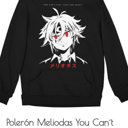
Polerón Meliodas You Can´t