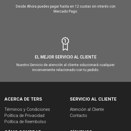
Desde Ahora puedes pagar hasta en 12 cuotas sin interés con
Mercado Pago.
EL MEJOR SERVICIO AL CLIENTE
Nuestro Servicio de atención al cliente solucionará cualquier
inconveniente relacionado con tu pedido.
ACERCA DE TERS
SERVICIO AL CLIENTE
Términos y Condiciones
Atención al Cliente
Política de Privacidad
Contacto
Política de Reembolso