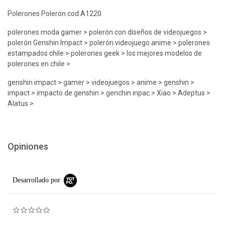
Polerones Polerón cod:A1220
polerones moda gamer > polerón con diseños de videojuegos >
polerón Genshin Impact > polerón videojuego anime > polerones
estampados chile > polerones geek > los mejores modelos de
polerones en chile >
genshin impact > gamer > videojuegos > anime > genshin >
impact > impacto de genshin > genchin inpac > Xiao > Adeptus >
Alatus >
Opiniones
Desarrollado por
0.0 star rating