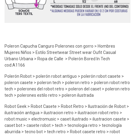
Poleron Capucha Canguro Polerones con gorro > Hombres
Mujeres Niños > Estilo Streetwear Street wear Oufit Casual
Urbano Urbana > Ropa de Calle > Polerón Bored In Tech
cod:A1166
Polerón Robot > polerón robot antiguo > polerón robot casete >
poleron casete > poleron tech > poleron retro > poleron robot retro
tech > polerones del robot retro > poleron del caset > poleron retro
tech > polerones estilo retro > poleron ilustrada
Robot Geek > Robot Casete > Robot Retro > Ilustración de Robot >
ilustración antigua > ilustracion retro > ilustracion robot retro >
robot music > electromusic > caset ilustrado > ilustracion casete >
caset bot > casete robot > tech > tecnologia retro > tecnología
aburrida > tecno bot > tech retro > Robot casete retro > robot