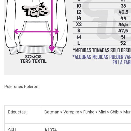
Polerones Polerón
Etiquetas:
Batman > Vampiro > Funko > Mini > Chibi > Mur
SKU
A1374