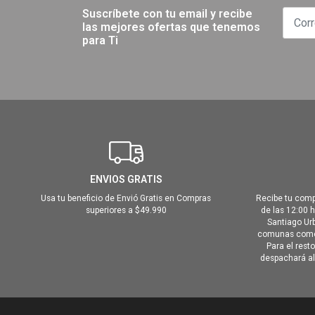
Suscríbete con tu email y recibe
las mejores ofertas que tenemos
para Ti
ENVIOS GRATIS
Usa tu beneficio de Envió Gratis en Compras
Recibe tu comp
superiores a $49.990
de las 12:00 
Santiago Urb
comunas como 
Para el rest
despachará al 