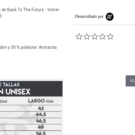
 de Back To The Future - Volver
5
Desarrollado por
0.0 star rati
dón y 30 % poliéster. Antracita
SE