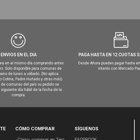
ENVIOS EN EL DIA
PAGA HASTA EN 12 CUOTAS S
ra en el mismo día comprando antes
Desde Ahora puedes pagar hasta en
hrs. Solo disponible para comunas de
interés con Mercado Pa
ano de lunes a sábado. (No aplica
Colina, Padre Hurtado y otras más).
o de comunas del país su pedido se
siguiente día hábil de la fecha de la
compra.
NTE
CÓMO COMPRAR
SÍGUENOS
¿Cómo comprar en Ters
FACEBOOK