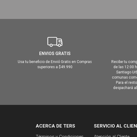
ENVIOS GRATIS
Usa tu beneficio de Envió Gratis en Compras
Recibe tu comp
superiores a $49.990
de las 12:00 
Santiago Urb
comunas como 
Para el rest
despachará al 
ACERCA DE TERS
SERVICIO AL CLIE
Términos y Condiciones
Atención al Cliente