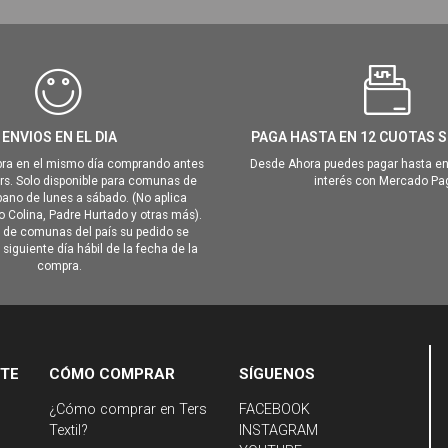
ENVIOS EN EL DIA
PAGA HASTA EN 12 CUOTAS S
ra en el mismo día comprando antes
Desde Ahora puedes pagar hasta en
hrs. Solo disponible para comunas de
interés con Mercado Pa
ano de lunes a sábado. (No aplica
Colina, Padre Hurtado y otras más).
o de comunas del país su pedido se
siguiente día hábil de la fecha de la
compra.
NTE
CÓMO COMPRAR
SÍGUENOS
¿Cómo comprar en Ters
FACEBOOK
Textil?
INSTAGRAM