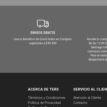
ENVIOS GRATIS
Usa tu beneficio de Envió Gratis en Compras
Recibe tu comp
superiores a $49.990
de las 12:00 
Santiago Urb
comunas como 
Para el rest
despachará al 
ACERCA DE TERS
SERVICIO AL CLIE
Términos y Condiciones
Atención al Cliente
Política de Privacidad
Contacto