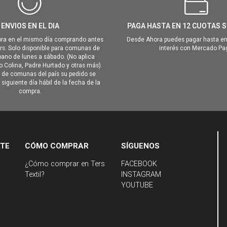
ENVIOS EN EL DIA
PAGA HASTA EN 12 CUOTAS S
ra en el mismo día comprando antes
Desde Ahora puedes pagar hasta en
hrs. Solo disponible para comunas de
interés con Mercado Pa
ano de lunes a sábado. (No aplica
Colina, Padre Hurtado y otras más).
o de comunas del país su pedido se
siguiente día hábil de la fecha de la
compra.
NTE
CÓMO COMPRAR
SÍGUENOS
¿Cómo comprar en Ters
FACEBOOK
Textil?
INSTAGRAM
YOUTUBE