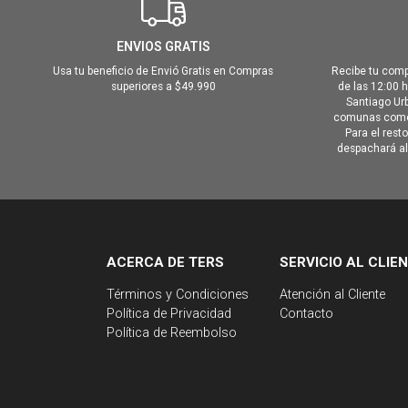
ENVIOS GRATIS
Usa tu beneficio de Envió Gratis en Compras
Recibe tu comp
superiores a $49.990
de las 12:00 
Santiago Urb
comunas como 
Para el rest
despachará al 
ACERCA DE TERS
SERVICIO AL CLIE
Términos y Condiciones
Atención al Cliente
Política de Privacidad
Contacto
Política de Reembolso