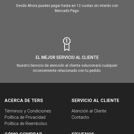
Desde Ahora puedes pagar hasta en 12 cuotas sin interés con
Mercado Pago.
EL MEJOR SERVICIO AL CLIENTE
Nuestro Servicio de atención al cliente solucionará cualquier
inconveniente relacionado con tu pedido.
ACERCA DE TERS
SERVICIO AL CLIENTE
Términos y Condiciones
Atención al Cliente
Política de Privacidad
Contacto
Política de Reembolso