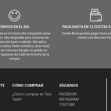
ENVIOS EN EL DIA
PAGA HASTA EN 12 CUOTAS S
ra en el mismo día comprando antes
Desde Ahora puedes pagar hasta en
hrs. Solo disponible para comunas de
interés con Mercado Pa
ano de lunes a sábado. (No aplica
Colina, Padre Hurtado y otras más).
o de comunas del país su pedido se
siguiente día hábil de la fecha de la
compra.
NTE
CÓMO COMPRAR
SÍGUENOS
¿Cómo comprar en Ters
FACEBOOK
Textil?
INSTAGRAM
YOUTUBE