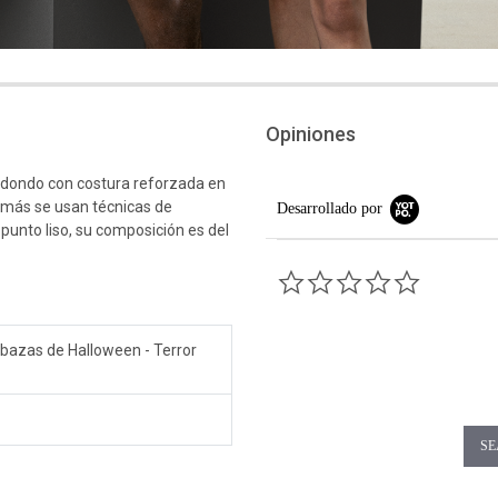
Opiniones
edondo con costura reforzada en
emás se usan técnicas de
Desarrollado por
 punto liso, su composición es del
0.0 star rati
abazas de Halloween - Terror
SE