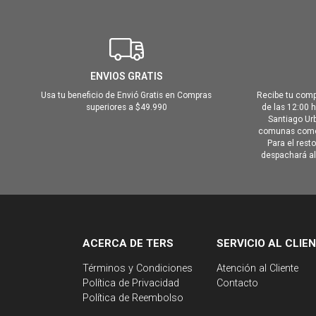
ENVIOS GRATIS
Usa tu beneficio de Envió Gratis en Compras
Recibe tu comp
superiores a $49.990
de las 12:00 
Santiago Urb
comunas como 
Para el rest
despachará al 
ACERCA DE TERS
SERVICIO AL CLIE
Términos y Condiciones
Atención al Cliente
Política de Privacidad
Contacto
Política de Reembolso