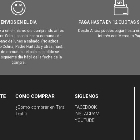
ENVIOS EN EL DIA
PAGA HASTA EN 12 CUOTAS S
ra en el mismo día comprando antes
Desde Ahora puedes pagar hasta en
hrs. Solo disponible para comunas de
interés con Mercado Pa
ano de lunes a sábado. (No aplica
Colina, Padre Hurtado y otras más).
o de comunas del país su pedido se
siguiente día hábil de la fecha de la
compra.
NTE
CÓMO COMPRAR
SÍGUENOS
¿Cómo comprar en Ters
FACEBOOK
Textil?
INSTAGRAM
YOUTUBE