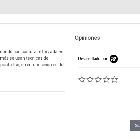
Opiniones
edondo con costura reforzada en
emás se usan técnicas de
Desarrollado por
 punto liso, su composición es del
0.0 star rati
SE