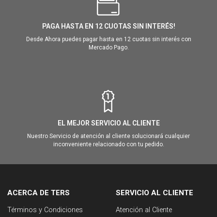
PAGA HASTA EN 12 CUOTAS SIN INTERÉS!
Desde Ahora puedes pagar hasta en 12 cuotas sin interés con
Mercado Pago.
EL MEJOR SERVICIO AL CLIENTE
Nuestro Servicio de atención al cliente solucionará cualquier
inconveniente relacionado con tu pedido.
ACERCA DE TERS
SERVICIO AL CLIENTE
Términos y Condiciones
Atención al Cliente