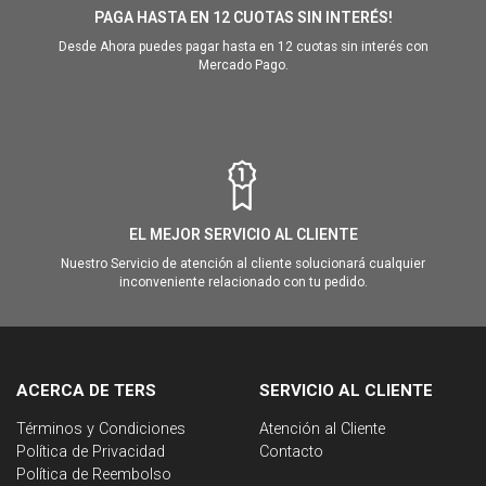
PAGA HASTA EN 12 CUOTAS SIN INTERÉS!
Desde Ahora puedes pagar hasta en 12 cuotas sin interés con
Mercado Pago.
EL MEJOR SERVICIO AL CLIENTE
Nuestro Servicio de atención al cliente solucionará cualquier
inconveniente relacionado con tu pedido.
ACERCA DE TERS
SERVICIO AL CLIENTE
Términos y Condiciones
Atención al Cliente
Política de Privacidad
Contacto
Política de Reembolso