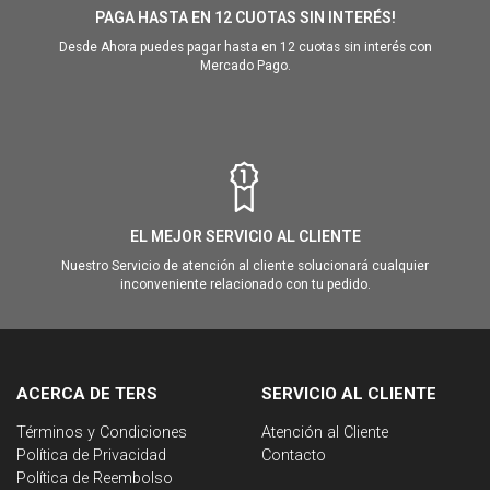
PAGA HASTA EN 12 CUOTAS SIN INTERÉS!
Desde Ahora puedes pagar hasta en 12 cuotas sin interés con
Mercado Pago.
EL MEJOR SERVICIO AL CLIENTE
Nuestro Servicio de atención al cliente solucionará cualquier
inconveniente relacionado con tu pedido.
ACERCA DE TERS
SERVICIO AL CLIENTE
Términos y Condiciones
Atención al Cliente
Política de Privacidad
Contacto
Política de Reembolso